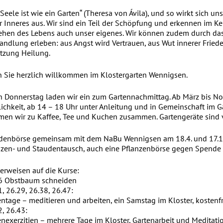
Seele ist wie ein Garten“ (Theresa von Ávila), und so wirkt sich un
r Inneres aus. Wir sind ein Teil der Schöpfung und erkennen im K
ehen des Lebens auch unser eigenes. Wir können zudem durch d
andlung erleben: aus Angst wird Vertrauen, aus Wut innerer Friede
etzung Heilung.
n Sie herzlich willkommen im Klostergarten Wennigsen.
n Donnerstag laden wir ein zum Gartennachmittag. Ab März bis N
ichkeit, ab 14 – 18 Uhr unter Anleitung und in Gemeinschaft im G
en wir zu Kaffee, Tee und Kuchen zusammen. Gartengeräte sind 
denbörse gemeinsam mit dem NaBu Wennigsen am 18.4. und 17.10.
nzen- und Staudentausch, auch eine Pflanzenbörse gegen Spende
verweisen auf die Kurse:
6 Obstbaum schneiden
, 26.29, 26.38, 26.47:
entage – meditieren und arbeiten, ein Samstag im Kloster, kostenf
2, 26.43:
enexerzitien – mehrere Tage im Kloster, Gartenarbeit und Meditat