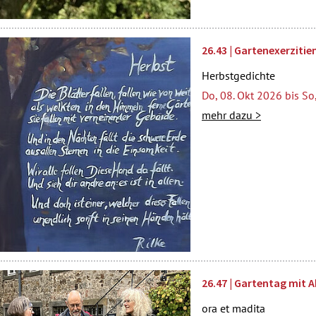
26.43 | Gartenexerzitie
Herbstgedichte
Do, 08. Okt 2026 bis So
mehr dazu >
26.47 | Gartentag mit 
ora et madita