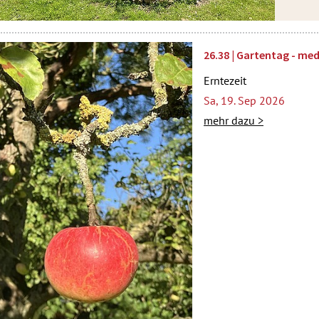
26.38 | Gartentag - med
Erntezeit
Sa, 19. Sep 2026
mehr dazu >