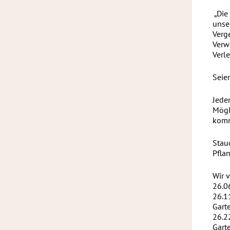
„Die 
unse
Verg
Verw
Verl
Seie
Jede
Mögl
komm
Stau
Pfla
Wir 
26.0
26.11
Gart
26.2
Gart