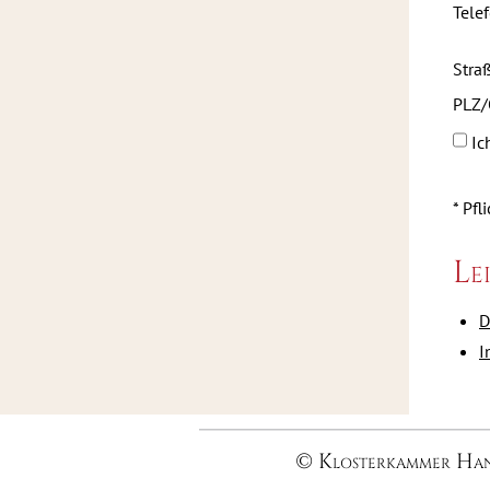
Tele
Stra
PLZ/
Ic
* Pfl
Le
D
I
© Klosterkammer Ha