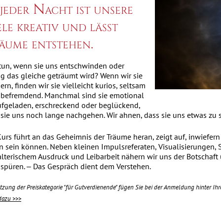
 jeder Nacht ist unsere
ele kreativ und lässt
äume entstehen.
tun, wenn sie uns entschwinden oder
ig das gleiche geträumt wird? Wenn wir sie
ern, finden wir sie vielleicht kurios, seltsam
 befremdend. Manchmal sind sie emotional
ufgeladen, erschreckend oder beglückend,
 sie uns noch lange nachgehen. Wir ahnen, dass sie uns etwas zu
Kurs führt an das Geheimnis der Träume heran, zeigt auf, inwiefer
n sein können. Neben kleinen Impulsreferaten, Visualisierungen, 
alterischem Ausdruck und Leibarbeit nähern wir uns der Botschaft
spüren. ‒ Das Gespräch dient dem Verstehen.
tzung der Preiskategorie "für Gutverdienende" fügen Sie bei der Anmeldung hinter Ih
dazu >>>