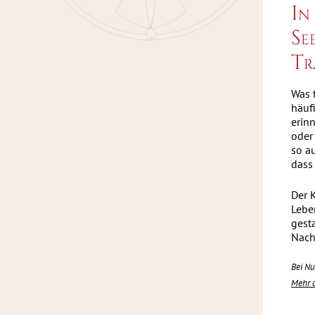
In
Se
Tr
Was 
häuf
erinn
oder
so a
dass
Der 
Lebe
gest
Nach
Bei Nu
Mehr 