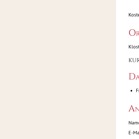
Koste
Or
Klos
KURS
Da
F
An
Name
E-Ma