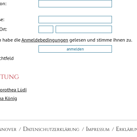
fon:
ße:
Ort:
h habe die
Anmeldebedingungen
gelesen und stimme ihnen zu.
ichtfeld
itung
orothea Lüdi
na König
nnover
Datenschutzerklärung
Impressum
Erklärun