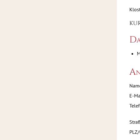
Klos
KURS
Da
M
An
Name
E-Ma
Tele
Stra
PLZ/