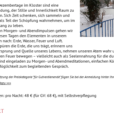
Dezembertage im Kloster sind eine
adung, der Stille und Innerlichkeit Raum zu
n. Sich Zeit schenken, sich sammeln und
 als Teil der Schöpfung wahrnehmen, um im
lang zu leben.
en Morgen- und Abendimpulsen gehen wir
iesen Tagen den Elementen in unserem
n nach: Erde, Wasser, Feuer und Luft.
püren die Erde, die uns trägt, erinnern uns
rsprung und Quelle unseres Lebens, nehmen unseren Atem wahr 
ren Feuer bewegen – vielleicht auch als Seelennahrung für die d
sind eingeladen zu Morgen- und Abendmeditationen, einfachen K
Möglichkeit zum begleitenden Gespräch.
tzung der Preiskategorie "für Gutverdienende" fügen Sie bei der Anmeldung hinter Ih
dazu >>>
n: pro Nacht: 48 € (für GV: 68 €), mit Selbstverpflegung
t