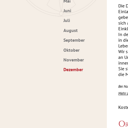
Mai
Die 
Juni
Einl
gebe
Juli
sich
Eink
August
In d
September
in d
Lebe
Oktober
Wir s
an U
November
inne
Sie 
Dezember
die 
Bei Nu
Mehr 
Koste
Or