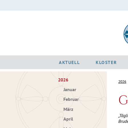
AKTUELL
KLOSTER
2026
2026
Januar
G
Februar
März
„Tägl
April
Brude